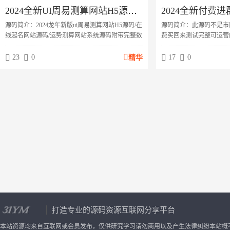
2024全新UI周易测算网站H5源码/在线起名网站源码/运势测算网站系统源码
源码简介：2024龙年新版ui周易测算网站H5源码/在
源码简介：此源码不是市
线起名网站源码/运势测算网站系统源码附带完整数
费买回来测试完整可运营
据库版本更新日志1、修复时间不能选择子时;2、部
能完整！搭建教程Nginx1.2
分机型支付后不跳转;3、新增后台支持按照时间、
7.2第一步上传文件程序

23
0
17
0
精华
项目、进行订单筛选查询;4、数据库新增测算结果
入数据库（dkewl.sql）
的纳音、藏干、感情、性格分析;5、微信支付支持
改/config/database
https证书;6、修复PC端扫码支付问题;7、新增代理
改/config/extra/ip
分销功能;8、新增会员功能，会员分月会员，年会
thinkphp总后台账号：...
员，终身会员...
打造专业的源码资源互联网分享平台
本站资源均来自互联网或会员发布，仅供研究学习请勿商用以及产生法律纠纷本站概