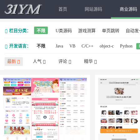
首页
网站源码
商业源码
栏目分类：
不限
U类源码
游戏测算
单页跳转
自动发
开发语言：
不限
Java
VB
C/C++
object-c
Python
最新
人气
评论
精华