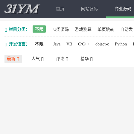
首页
网站源码
商业源码
栏目分类：
不限
U类源码
游戏测算
单页跳转
自动发
开发语言：
不限
Java
VB
C/C++
object-c
Python
最新
人气
评论
精华