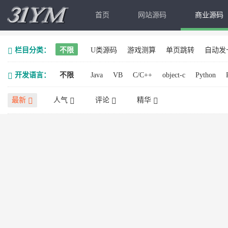
首页
网站源码
商业源码
栏目分类：
不限
U类源码
游戏测算
单页跳转
自动发
开发语言：
不限
Java
VB
C/C++
object-c
Python
最新
人气
评论
精华