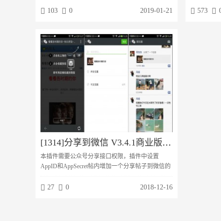
内容到百度。支持三大推送模式模式一：前台手动
词，一键采
103
0
2019-01-21
573
推送方式；精准推送模式二：自动推送；全自动化
或者门户栏
推送不错过每一篇好文模式三：后台批量推送；全
量发布和马
面高效快捷详细功能介绍同时支持论坛帖子推送，
支持门户文章推送，群组内容推送推送URL以伪静
态优先，真正迎合搜索引擎做seo支持手动推送，...
[1314]分享到微信 V3.4.1商业版【价值299元】
本插件需要公众号分享接口权限，插件中设置
AppID和AppSecret帖内增加一个分享帖子到微信的
功能，点击二维码或下边的“使用教程”会弹出分享
到微信的操作方法，引导会员将帖子分享到微信朋
27
0
2018-12-16
友圈。会员通过微信分享帖子后，会进行加统计和
奖励机制，微信首次打开帖子时有引导分享的温馨
提示支持分享带图标，分享标题为帖子标题，描述