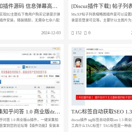
弹幕通知插件源码 信息弹幕高级插件版 高能弹幕条 信息弹幕效果
实现B2主题右下角用户购买记录提示弹
MicXP帖子列表缩略图插件是可以设
插件安装，随装随卸，无需杂七杂八配
录是否登录可见等。主要针以主图片为
藏内容付费文件弹幕购买商城物品信息
帖子列表页就能预览贴内的所有图片。
息弹幕认证信息弹幕充值信息弹幕兑换
幻灯的模式浏览。依据你论坛的页面宽
2024-12-03
152
0
买会员弹幕弹幕在手机端隐藏本插件已
自定义列表图片的显示张数以适应论坛
ry，如果其他地实现B2主题右下角用户购买
论坛界面协调性。
幕功能一览插件安装，随装随卸，无需
置。购买隐藏内容付费文件弹幕购买商
弹幕打赏信息弹幕认证信息弹...
一键采集知乎问答 1.0 商业版dz插件
问答 1.0 商业版dz插件，一键采集知
discuz插件 tag标签自动获取seo 1.3 
答案到您的论坛等【插件功能】安装本
工具什么TAG标签？TAG标签是一种
可以输入知乎问答的网址或者内容关键
种标签，要比分类更加的准确，可以概