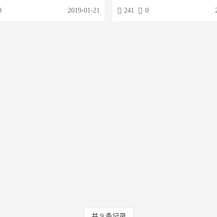
集知乎的问题和答案到您的论坛、群组
的关键词。运用TAG标签，可以使网
0
2019-01-21
241
0
目上。同时支持定时采集自动发布、批
易被搜索引擎检索到。百度的搜索引擎
甲回帖等等很多实用的功能
TAG标签有什么用？通过给文章、产
一：可以让更多的人精准的找到文章或
二：能够让搜索引擎更好的抓起网站中
加网站内链，良...
共
9
条记录