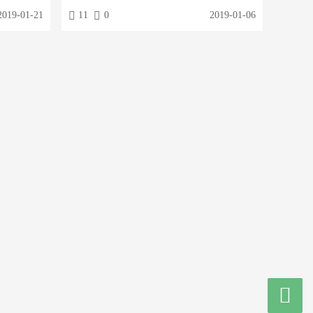
站的文章更容
投稿地址：域名/?plugin=tougao
2019-01-21
11
0
2019-01-06
尤其喜欢。
品定制标签第
产品！第
的内容，增
