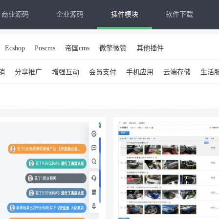
商业源码
企业源码
插件模块
软件下载
Ecshop
Poscms
帝国cms
微擎微赞
其他插件
销
分享推广
增强互动
会员支付
手机应用
云端存储
生活