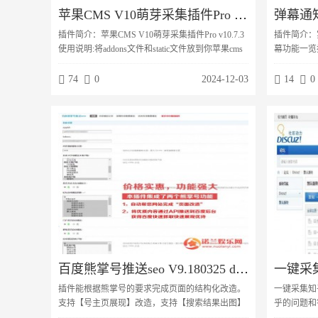
苹果CMS V10萌芽采集插件Pro v10.7.3
插件简介：苹果CMS V10萌芽采集插件Pro v10.7.3
插件简介：
使用说明:将addons文件和static文件放到你苹果cms
幕功能一览
程序的根目录并覆盖，在登录后台在应用-应用市场
置。购买隐
启用。http://你的域
弹幕打赏信
74
0
2024-12-03
14
0
名/admin.php/admin/mycj/union.html 图片：
积分弹幕购
含jquer
记录提示弹
杂七杂八配
城物品信息
百度熊掌号推送seo V9.180325 dz插件
插件能根据熊掌号的要求完成页面的结构化改造。
一键采集知乎
支持【号主页展现】改造，支持【搜索结果出图】
乎的问题和
改造，支持【用户关注】改造插件能提交推送优质
插件之后，