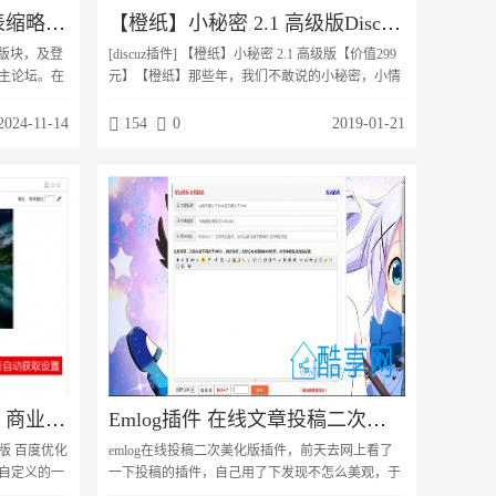
[Discuz插件下载] 帖子列表缩略图 2.0.0商业版
【橙纸】小秘密 2.1 高级版Discuz插件【价值299元】
置版块，及登
[discuz插件] 【橙纸】小秘密 2.1 高级版【价值299
主论坛。在
元】【橙纸】那些年，我们不敢说的小秘密，小情
并击放大后
话。【基础版】1、匿名说话，匿名评论，匿名头
度后台可能
像。2、秘密置顶，置顶后会发光吆，还有心形图
2024-11-14
154
0
2019-01-21
不破坏原有
标。3、自定义的发布主题颜色，用户根据站长配
置的颜色自行选择。【高级版】（包含基础版功
能）1、快捷回到顶部按钮2、发布时未登录的闪烁
提示3、排序规则（最新发布，最新回复）。4、免
登陆模式，开启后发布、点赞...
TAG标签自动获取SEO 1.3 商业版 百度优化工具 Discuz插件
Emlog插件 在线文章投稿二次美化版 已修复部分bug
商业版 百度优化
emlog在线投稿二次美化版插件，前天去网上看了
由自定义的一
一下投稿的插件，自己用了下发现不怎么美观，于
括主要内容
是就动手根据自己博客的一些插件风格美化了一下