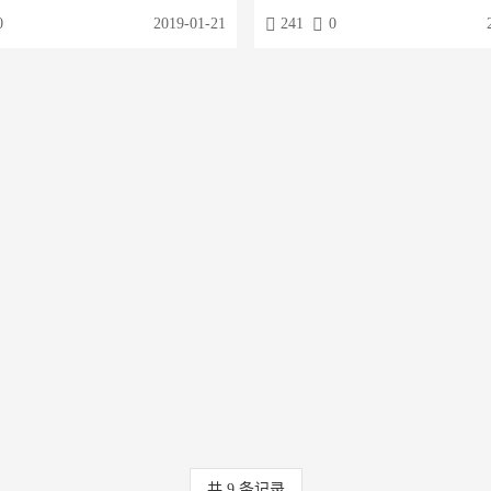
集知乎的问题和答案到您的论坛、群组
的关键词。运用TAG标签，可以使网
0
2019-01-21
241
0
目上。同时支持定时采集自动发布、批
易被搜索引擎检索到。百度的搜索引擎
甲回帖等等很多实用的功能
TAG标签有什么用？通过给文章、产
一：可以让更多的人精准的找到文章或
二：能够让搜索引擎更好的抓起网站中
加网站内链，良...
共
9
条记录