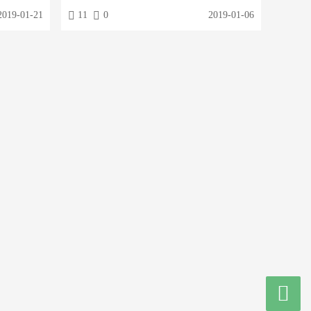
站的文章更容
投稿地址：域名/?plugin=tougao
2019-01-21
11
0
2019-01-06
尤其喜欢。
品定制标签第
产品！第
的内容，增
