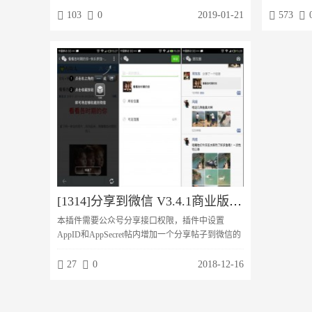
内容到百度。支持三大推送模式模式一：前台手动
词，一键采
103
0
2019-01-21
573
推送方式；精准推送模式二：自动推送；全自动化
或者门户栏
推送不错过每一篇好文模式三：后台批量推送；全
量发布和马
面高效快捷详细功能介绍同时支持论坛帖子推送，
支持门户文章推送，群组内容推送推送URL以伪静
态优先，真正迎合搜索引擎做seo支持手动推送，...
[1314]分享到微信 V3.4.1商业版【价值299元】
本插件需要公众号分享接口权限，插件中设置
AppID和AppSecret帖内增加一个分享帖子到微信的
功能，点击二维码或下边的“使用教程”会弹出分享
到微信的操作方法，引导会员将帖子分享到微信朋
27
0
2018-12-16
友圈。会员通过微信分享帖子后，会进行加统计和
奖励机制，微信首次打开帖子时有引导分享的温馨
提示支持分享带图标，分享标题为帖子标题，描述