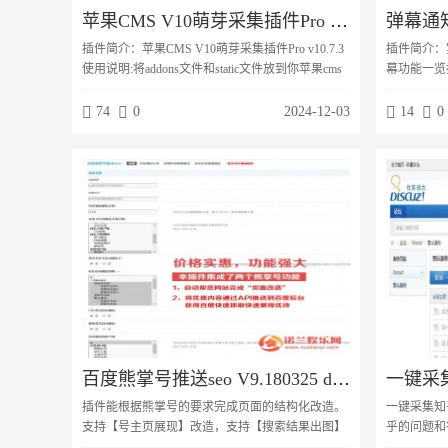
苹果CMS V10萌芽采集插件Pro v10.7.3
插件简介：苹果CMS V10萌芽采集插件Pro v10.7.3
插件简介：
使用说明:将addons文件和static文件放到你苹果cms
幕功能一览
程序的根目录并覆盖，在登录后台在应用-应用市场
置。购买隐
启用。http://你的域
弹幕打赏信
74
0
2024-12-03
14
0
名/admin.php/admin/mycj/union.html 图片：
积分弹幕购
含jquer
记录提示弹
杂七杂八配
城物品信息
百度熊掌号推送seo V9.180325 dz插件
插件能根据熊掌号的要求完成页面的结构化改造。
一键采集知乎
支持【号主页展现】改造，支持【搜索结果出图】
乎的问题和
改造，支持【用户关注】改造插件能提交推送优质
插件之后，