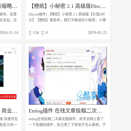
[Discuz插件下载] 帖子列表缩略图 2.0.0商业版
【橙纸】小秘密 2.1 高级版Discuz插件【价值299元】
置版块，及登
[discuz插件] 【橙纸】小秘密 2.1 高级版【价值299
主论坛。在
元】【橙纸】那些年，我们不敢说的小秘密，小情
并击放大后
话。【基础版】1、匿名说话，匿名评论，匿名头
度后台可能
像。2、秘密置顶，置顶后会发光吆，还有心形图
2024-11-14
154
0
2019-01-21
不破坏原有
标。3、自定义的发布主题颜色，用户根据站长配
置的颜色自行选择。【高级版】（包含基础版功
能）1、快捷回到顶部按钮2、发布时未登录的闪烁
提示3、排序规则（最新发布，最新回复）。4、免
登陆模式，开启后发布、点赞...
TAG标签自动获取SEO 1.3 商业版 百度优化工具 Discuz插件
Emlog插件 在线文章投稿二次美化版 已修复部分bug
商业版 百度优化
emlog在线投稿二次美化版插件，前天去网上看了
由自定义的一
一下投稿的插件，自己用了下发现不怎么美观，于
括主要内容
是就动手根据自己博客的一些插件风格美化了一下