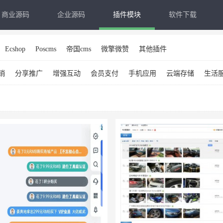
商业源码
企业源码
插件模块
软件下载
Ecshop
Poscms
帝国cms
微擎微赞
其他插件
销
分享推广
增强互动
会员支付
手机应用
云端存储
生活