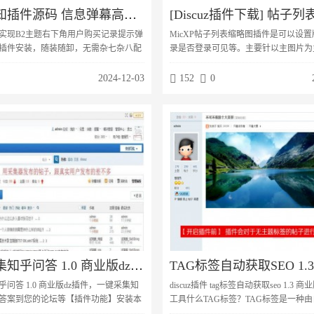
弹幕通知插件源码 信息弹幕高级插件版 高能弹幕条 信息弹幕效果
实现B2主题右下角用户购买记录提示弹
MicXP帖子列表缩略图插件是可以设
插件安装，随装随卸，无需杂七杂八配
录是否登录可见等。主要针以主图片为
藏内容付费文件弹幕购买商城物品信息
帖子列表页就能预览贴内的所有图片。
息弹幕认证信息弹幕充值信息弹幕兑换
幻灯的模式浏览。依据你论坛的页面宽
2024-12-03
152
0
买会员弹幕弹幕在手机端隐藏本插件已
自定义列表图片的显示张数以适应论坛
ry，如果其他地实现B2主题右下角用户购买
论坛界面协调性。
幕功能一览插件安装，随装随卸，无需
置。购买隐藏内容付费文件弹幕购买商
弹幕打赏信息弹幕认证信息弹...
一键采集知乎问答 1.0 商业版dz插件
问答 1.0 商业版dz插件，一键采集知
discuz插件 tag标签自动获取seo 1.3 
答案到您的论坛等【插件功能】安装本
工具什么TAG标签？TAG标签是一种
可以输入知乎问答的网址或者内容关键
种标签，要比分类更加的准确，可以概