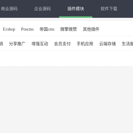
商业源码
企业源码
插件模块
软件下载
Ecshop
Poscms
帝国cms
微擎微赞
其他插件
销
分享推广
增强互动
会员支付
手机应用
云端存储
生活