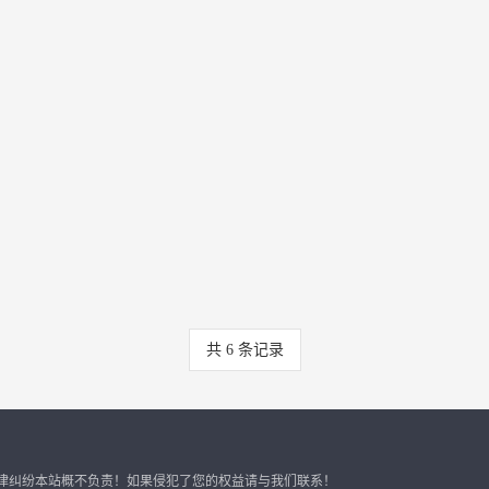
共
6
条记录
律纠纷本站概不负责！如果侵犯了您的权益请与我们联系！