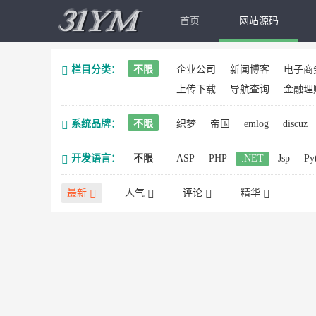
首页
网站源码
栏目分类：
不限
企业公司
新闻博客
电子商
上传下载
导航查询
金融理
系统品牌：
不限
织梦
帝国
emlog
discuz
开发语言：
不限
ASP
PHP
.NET
Jsp
Py
最新
人气
评论
精华