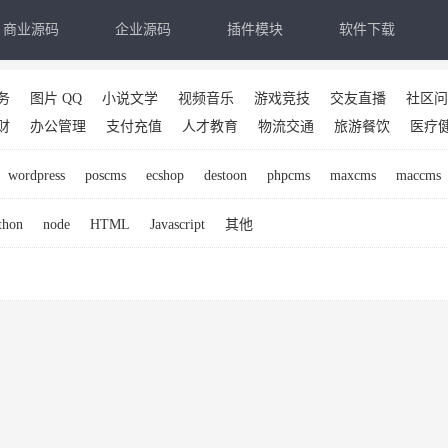
商业源码
企业源码
插件模块
软件下载
务
图片 QQ
小说文学
视频音乐
游戏竞技
交友直播
社区问
财
办公管理
支付充值
人才教育
物流交通
旅游餐饮
医疗
wordpress
poscms
ecshop
destoon
phpcms
maxcms
maccms
thon
node
HTML
Javascript
其他