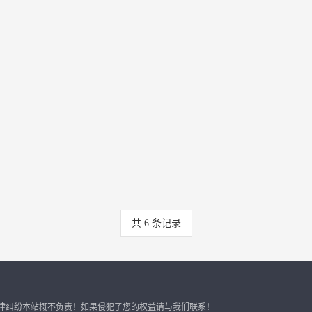
共
6
条记录
律纠纷本站概不负责！如果侵犯了您的权益请与我们联系！