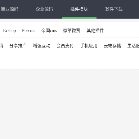
商业源码
企业源码
插件模块
软件下载
Ecshop
Poscms
帝国cms
微擎微赞
其他插件
销
分享推广
增强互动
会员支付
手机应用
云端存储
生活