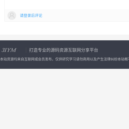
请登录后评论
打造专业的源码资源互联网分享平台
本站资源均来自互联网或会员发布，仅供研究学习请勿商用以及产生法律纠纷本站概